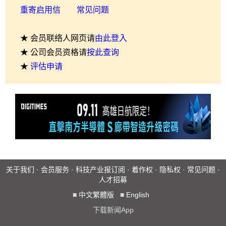
重寄启用信
常见问题
★ 会员联络人网页请
由此登入
★ 公司会员资格请
按此查询
★
评估申请
关于我们
·
会员服务
·
科技产业报订阅
·
着作权
·
隐私权
·
常见问题
·
人才招募
■
中文繁體版
■
English
下载新闻App