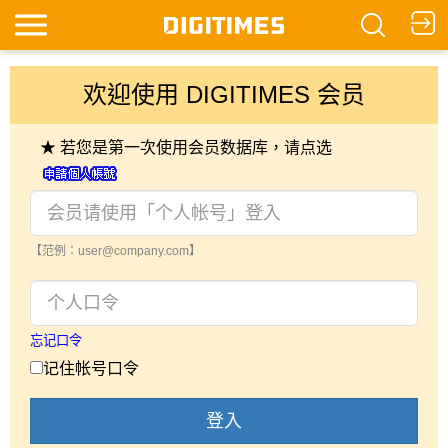
欢迎使用 DIGITIMES 会员
★ 若您是第一次使用会员数据库，请点选
【范例：user@company.com】
忘记口令
记住帐号口令
登入