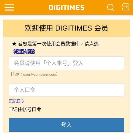
欢迎使用 DIGITIMES 会员
★ 若您是第一次使用会员数据库，请点选
【范例：user@company.com】
忘记口令
记住帐号口令
登入