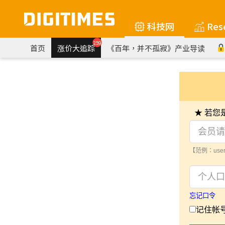
科技网
Res
259
首页
涨价大追踪
《百年，并不孤寂》产业导读
★ 若
【范例：user
忘记口令
记住帐