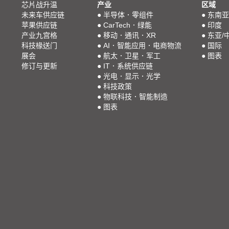
芯片战升温
产业
区域
未来车供应链
●
半导体．零组件
●
东南亚
苹果供应链
●
CarTech．绿能
●
印度
产业九宫格
●
移动．通讯．XR
●
东亚/
科技椽送门
●
AI．智能应用．电商物流
●
国际
展会
●
航太．卫星．军工
●
图表
修订与更新
●
IT．系统供应链
●
光电．显示．光学
●
科技政策
●
物联科技．智能制造
●
图表