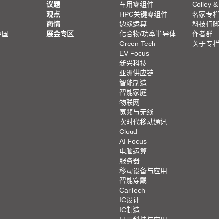
议题
车用零组件
Colley &
观点
HPC关键零组件
名家专
商情
边缘运算
科技行
中国
展会专区
化合物/功率半导体
作者群
Green Tech
关于专
EV Focus
新兴科技
亚洲供应链
智能制造
智能家庭
物联网
宽频与无线
次时代移动通讯
Cloud
AI Focus
电脑运算
服务器
移动设备与应用
智能穿戴
CarTech
IC设计
IC制造