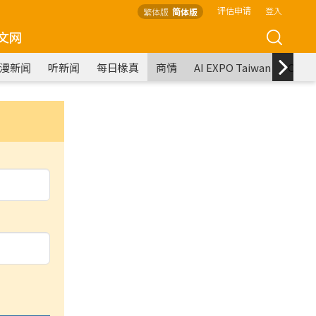
评估申请
登入
繁体版
简体版
文网
漫新闻
听新闻
每日椽真
商情
AI EXPO Taiwan
COM