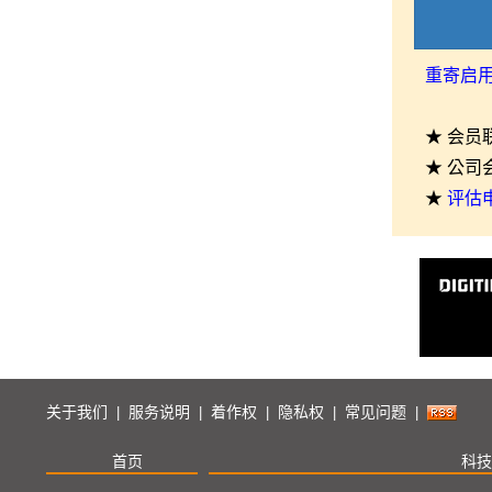
重寄启
★ 会员
★ 公司
★
评估
关于我们
服务说明
着作权
隐私权
常见问题
|
|
|
|
|
首页
科技