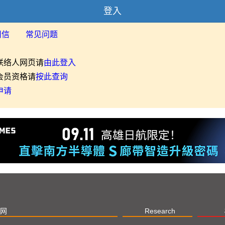
登入
用信
常见问题
联络人网页请
由此登入
会员资格请
按此查询
申请
网
Research