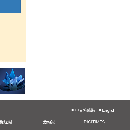
■
中文繁體版
■
English
椽经阁
活动家
DIGITIMES