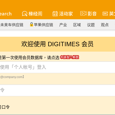
earch
椽经阁
活动家
影音
英
未来车供应链
苹果供应链
产业
区域
议题
观点
欢迎使用 DIGITIMES 会员
您是第一次使用会员数据库，请点选
@company.com】
号口令