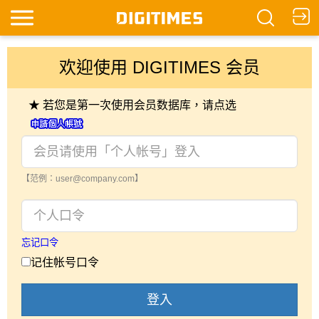
欢迎使用 DIGITIMES 会员
★ 若您是第一次使用会员数据库，请点选
【范例：user@company.com】
忘记口令
记住帐号口令
登入