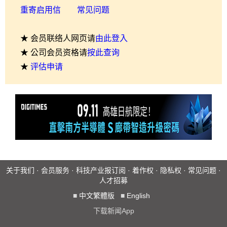
重寄启用信
常见问题
★ 会员联络人网页请
由此登入
★ 公司会员资格请
按此查询
★
评估申请
关于我们
·
会员服务
·
科技产业报订阅
·
着作权
·
隐私权
·
常见问题
·
人才招募
■
中文繁體版
■
English
下载新闻App