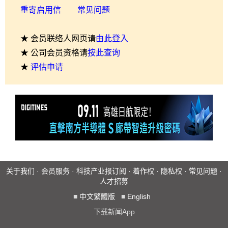
重寄启用信
常见问题
★ 会员联络人网页请
由此登入
★ 公司会员资格请
按此查询
★
评估申请
关于我们
·
会员服务
·
科技产业报订阅
·
着作权
·
隐私权
·
常见问题
·
人才招募
■
中文繁體版
■
English
下载新闻App