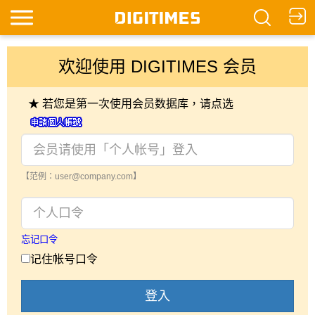
欢迎使用 DIGITIMES 会员
★ 若您是第一次使用会员数据库，请点选
【范例：user@company.com】
忘记口令
记住帐号口令
登入