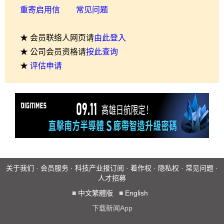
重寄启用信
常见问题
★ 会员联络人网页请
由此登入
★ 公司会员资格请
按此查询
★
评估申请
关于我们
·
会员服务
·
科技产业报订阅
·
着作权
·
隐私权
·
常见问题
·
人才招募
■
中文繁體版
■
English
下载新闻App