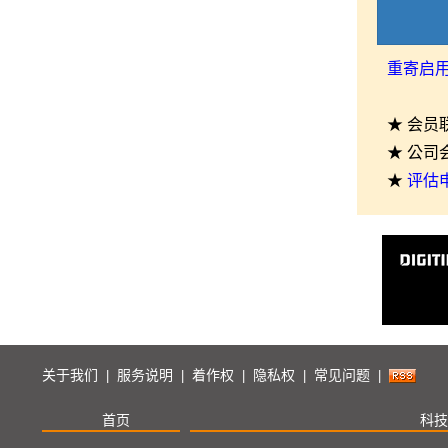
重寄启
★ 会员
★ 公司
★
评估
关于我们
服务说明
着作权
隐私权
常见问题
|
|
|
|
|
首页
科技