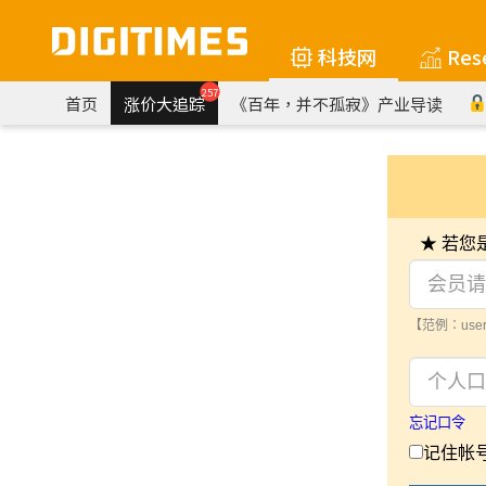
科技网
Res
257
首页
涨价大追踪
《百年，并不孤寂》产业导读
★ 若
【范例：user
忘记口令
记住帐