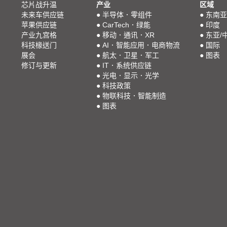
芯片战升温
产业
区域
未来车供应链
●
半导体．零组件
●
东南亚
苹果供应链
●
CarTech．绿能
●
印度
产业九宫格
●
移动．通讯．XR
●
东亚/
科技椽送门
●
AI．智能应用．电商物流
●
国际
展会
●
航太．卫星．军工
●
图表
修订与更新
●
IT．系统供应链
●
光电．显示．光学
●
科技政策
●
物联科技．智能制造
●
图表