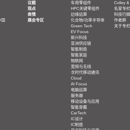
议题
车用零组件
Colley &
观点
HPC关键零组件
名家专
商情
边缘运算
科技行
中国
展会专区
化合物/功率半导体
作者群
Green Tech
关于专
EV Focus
新兴科技
亚洲供应链
智能制造
智能家庭
物联网
宽频与无线
次时代移动通讯
Cloud
AI Focus
电脑运算
服务器
移动设备与应用
智能穿戴
CarTech
IC设计
IC制造