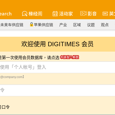
earch
椽经阁
活动家
影音
英
未来车供应链
苹果供应链
产业
区域
议题
观点
欢迎使用 DIGITIMES 会员
您是第一次使用会员数据库，请点选
@company.com】
号口令