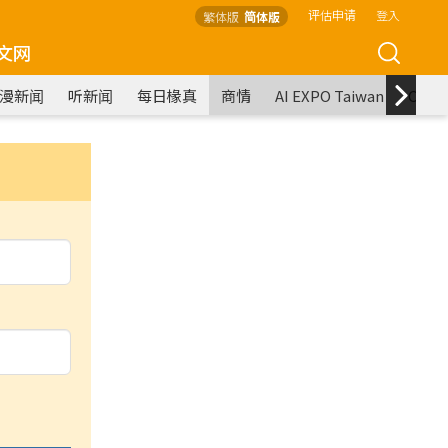
评估申请
登入
繁体版
简体版
文网
漫新闻
听新闻
每日椽真
商情
AI EXPO Taiwan
COM