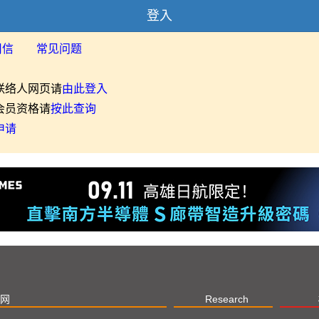
登入
用信
常见问题
联络人网页请
由此登入
会员资格请
按此查询
申请
网
Research