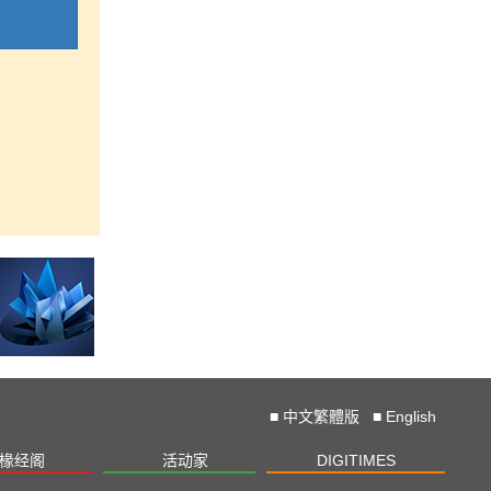
■
中文繁體版
■
English
椽经阁
活动家
DIGITIMES