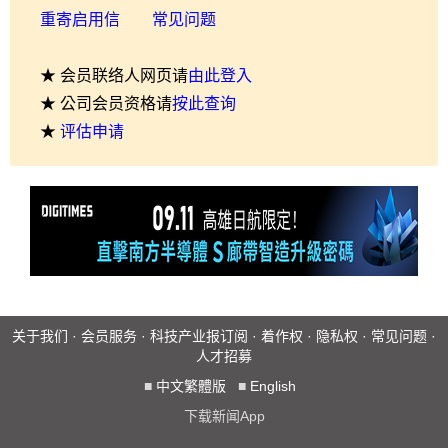
重寄启用信
常见问题
★ 会员联络人网页请
由此登入
★ 公司会员资格请
按此查询
★
评估申请
关于我们
·
会员服务
·
科技产业报订阅
·
着作权
·
隐私权
·
常见问题
·
人才招募
■
中文繁體版
■
English
下载新闻App