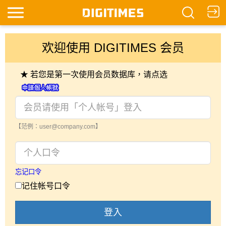
欢迎使用 DIGITIMES 会员
★ 若您是第一次使用会员数据库，请点选
【范例：user@company.com】
忘记口令
记住帐号口令
登入