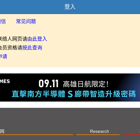
登入
用信
常见问题
联络人网页请
由此登入
会员资格请
按此查询
申请
网
Research