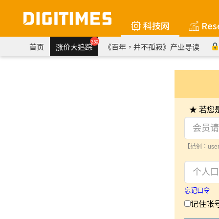
科技网
Res
259
首页
涨价大追踪
《百年，并不孤寂》产业导读
★ 若
【范例：user
忘记口令
记住帐