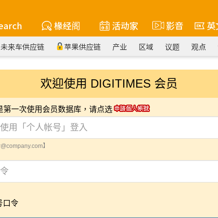
earch
椽经阁
活动家
影音
英
未来车供应链
苹果供应链
产业
区域
议题
观点
欢迎使用 DIGITIMES 会员
您是第一次使用会员数据库，请点选
@company.com】
号口令