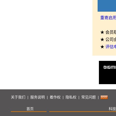
重寄启
★ 会员
★ 公司
★
评估
关于我们
服务说明
着作权
隐私权
常见问题
|
|
|
|
|
首页
科技