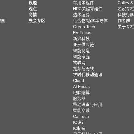
议题
车用零组件
Colley &
观点
HPC关键零组件
名家专
商情
边缘运算
科技行
中国
展会专区
化合物/功率半导体
作者群
Green Tech
关于专
EV Focus
新兴科技
亚洲供应链
智能制造
智能家庭
物联网
宽频与无线
次时代移动通讯
Cloud
AI Focus
电脑运算
服务器
移动设备与应用
智能穿戴
CarTech
IC设计
IC制造