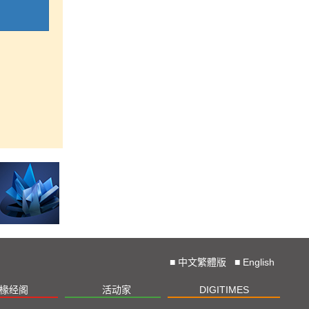
■
中文繁體版
■
English
椽经阁
活动家
DIGITIMES