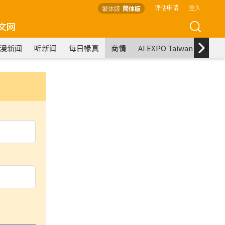
评估申请
登入
繁体版
简体版
文网
漫新闻
听新闻
每日椽真
商情
AI EXPO Taiwan
COM