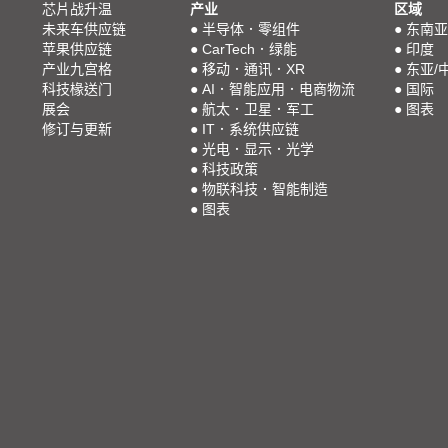
芯片战升温
产业
区域
未来车供应链
●
半导体．零组件
●
东南亚
苹果供应链
●
CarTech．绿能
●
印度
产业九宫格
●
移动．通讯．XR
●
东亚/
科技椽送门
●
AI．智能应用．电商物流
●
国际
展会
●
航太．卫星．军工
●
图表
修订与更新
●
IT．系统供应链
●
光电．显示．光学
●
科技政策
●
物联科技．智能制造
●
图表