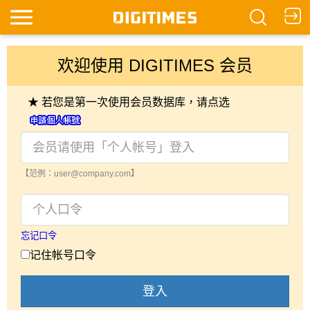
欢迎使用 DIGITIMES 会员
★ 若您是第一次使用会员数据库，请点选
【范例：user@company.com】
忘记口令
记住帐号口令
登入