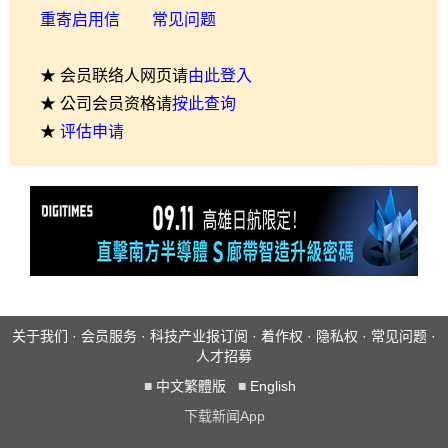
重寄启用信
常见问题
★ 会员联络人网页请
由此登入
★ 公司会员资格请
按此查询
★
评估申请
关于我们
·
会员服务
·
科技产业报订阅
·
着作权
·
隐私权
·
常见问题
·
人才招募
■
中文繁體版
■
English
下载新闻App