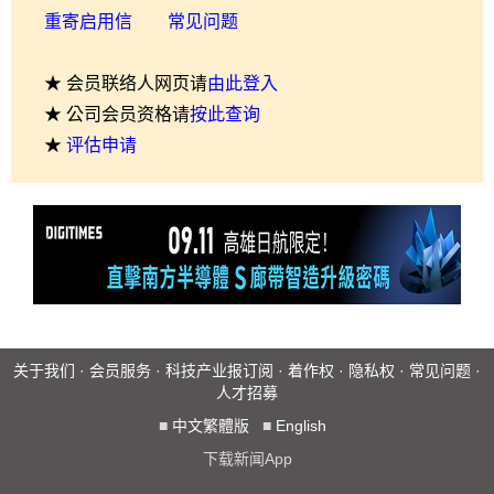
重寄启用信
常见问题
★ 会员联络人网页请
由此登入
★ 公司会员资格请
按此查询
★
评估申请
关于我们
·
会员服务
·
科技产业报订阅
·
着作权
·
隐私权
·
常见问题
·
人才招募
■
中文繁體版
■
English
下载新闻App