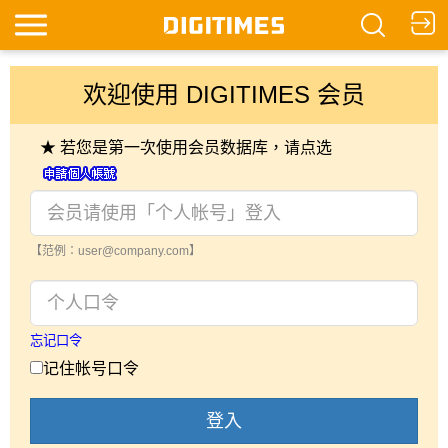
欢迎使用 DIGITIMES 会员
★ 若您是第一次使用会员数据库，请点选
【范例：user@company.com】
忘记口令
记住帐号口令
登入