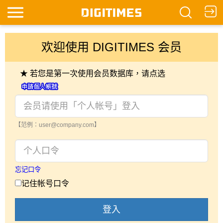
欢迎使用 DIGITIMES 会员
★ 若您是第一次使用会员数据库，请点选
【范例：user@company.com】
忘记口令
记住帐号口令
登入