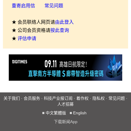
重寄启用信
常见问题
★ 会员联络人网页请
由此登入
★ 公司会员资格请
按此查询
★
评估申请
关于我们
·
会员服务
·
科技产业报订阅
·
着作权
·
隐私权
·
常见问题
·
人才招募
■
中文繁體版
■
English
下载新闻App