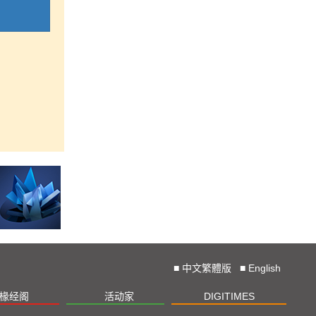
■
中文繁體版
■
English
椽经阁
活动家
DIGITIMES