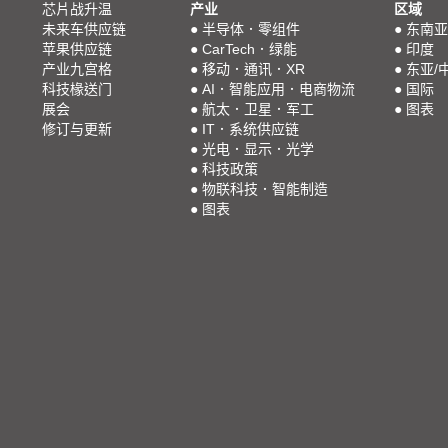
芯片战升温
产业
区域
未来车供应链
●
半导体．零组件
●
东南亚
苹果供应链
●
CarTech．绿能
●
印度
产业九宫格
●
移动．通讯．XR
●
东亚/
科技椽送门
●
AI．智能应用．电商物流
●
国际
展会
●
航太．卫星．军工
●
图表
修订与更新
●
IT．系统供应链
●
光电．显示．光学
●
科技政策
●
物联科技．智能制造
●
图表