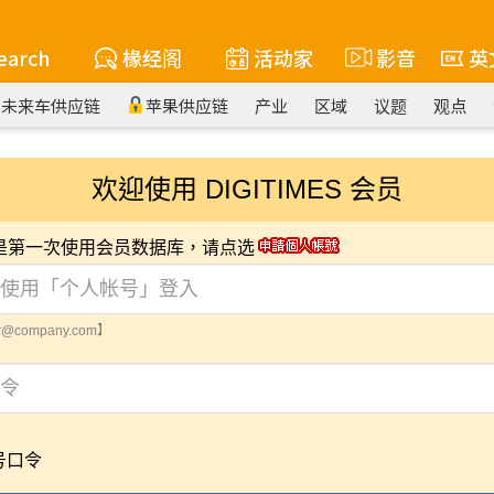
earch
椽经阁
活动家
影音
英
未来车供应链
苹果供应链
产业
区域
议题
观点
欢迎使用 DIGITIMES 会员
您是第一次使用会员数据库，请点选
@company.com】
号口令