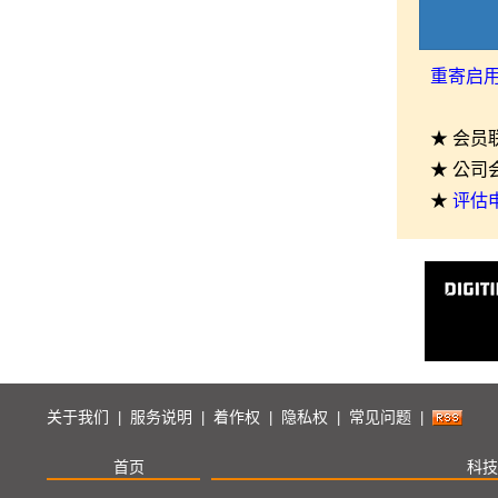
重寄启
★ 会员
★ 公司
★
评估
关于我们
服务说明
着作权
隐私权
常见问题
|
|
|
|
|
首页
科技