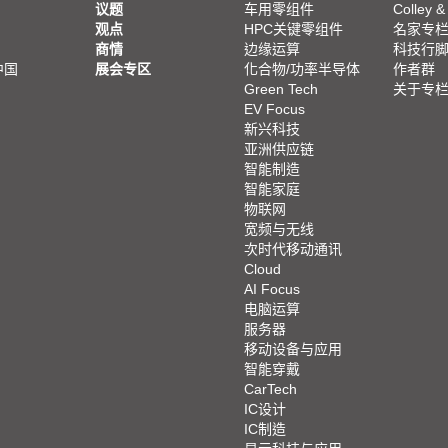
议题
车用零组件
Colley &
观点
HPC关键零组件
名家专
商情
边缘运算
科技行
中国
展会专区
化合物/功率半导体
作者群
Green Tech
关于专
EV Focus
新兴科技
亚洲供应链
智能制造
智能家庭
物联网
宽频与无线
次时代移动通讯
Cloud
AI Focus
电脑运算
服务器
移动设备与应用
智能穿戴
CarTech
IC设计
IC制造