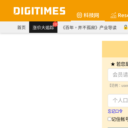
科技网
Res
257
首页
涨价大追踪
《百年，并不孤寂》产业导读
★ 若
【范例：user
忘记口令
记住帐