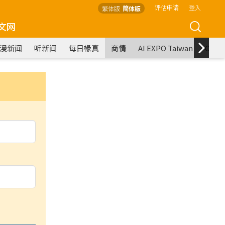
评估申请
登入
繁体版
简体版
文网
漫新闻
听新闻
每日椽真
商情
AI EXPO Taiwan
COM