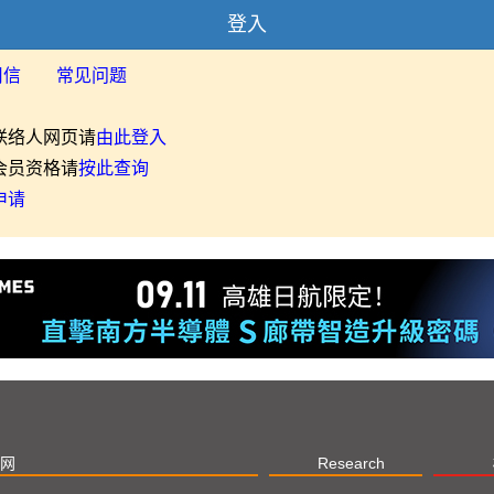
登入
用信
常见问题
联络人网页请
由此登入
会员资格请
按此查询
申请
网
Research