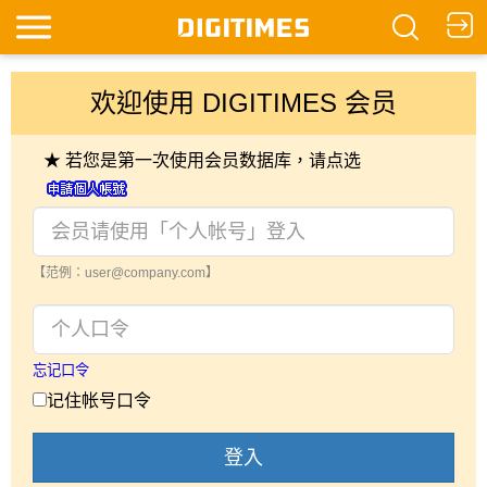
欢迎使用 DIGITIMES 会员
★ 若您是第一次使用会员数据库，请点选
【范例：user@company.com】
忘记口令
记住帐号口令
登入