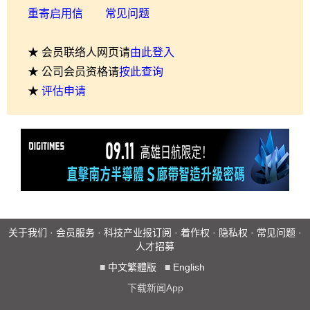
重寄启用信
常见问题
★ 会员联络人网页请
由此登入
★ 公司会员资格请
按此查询
★
评估申请
关于我们
·
会员服务
·
科技产业报订阅
·
着作权
·
隐私权
·
常见问题
·
人才招募
■
中文繁體版
■
English
下载新闻App