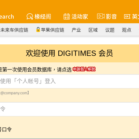
earch
椽经阁
活动家
影音
英
未来车供应链
苹果供应链
产业
区域
议题
观点
欢迎使用 DIGITIMES 会员
您是第一次使用会员数据库，请点选
@company.com】
号口令