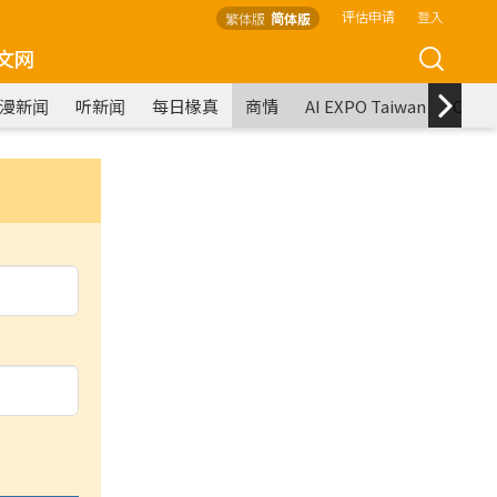
评估申请
登入
繁体版
简体版
文网
漫新闻
听新闻
每日椽真
商情
AI EXPO Taiwan
COM