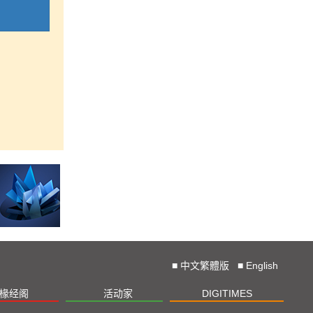
■
中文繁體版
■
English
椽经阁
活动家
DIGITIMES