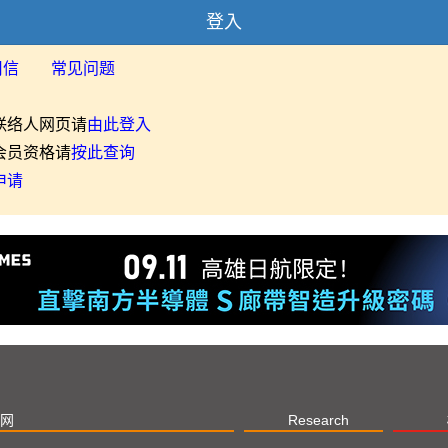
登入
用信
常见问题
联络人网页请
由此登入
会员资格请
按此查询
申请
网
Research