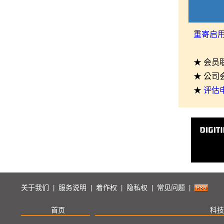
重寄启
★ 会员
★ 公司
★
评估
关于我们
服务说明
着作权
隐私权
常见问题
|
|
|
|
|
首页
科技