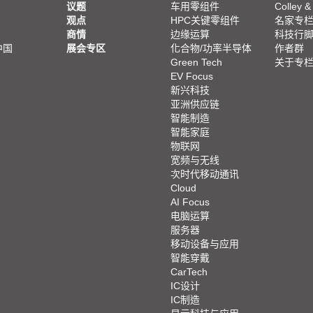
议题
车用零组件
Colley &
观点
HPC关键零组件
名家专
商情
边缘运算
科技行
中国
展会专区
化合物/功率半导体
作者群
Green Tech
关于专
EV Focus
新兴科技
亚洲供应链
智能制造
智能家庭
物联网
宽频与无线
次时代移动通讯
Cloud
AI Focus
电脑运算
服务器
移动设备与应用
智能穿戴
CarTech
IC设计
IC制造