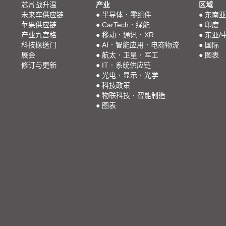
芯片战升温
产业
区域
未来车供应链
●
半导体．零组件
●
东南亚
苹果供应链
●
CarTech．绿能
●
印度
产业九宫格
●
移动．通讯．XR
●
东亚/
科技椽送门
●
AI．智能应用．电商物流
●
国际
展会
●
航太．卫星．军工
●
图表
修订与更新
●
IT．系统供应链
●
光电．显示．光学
●
科技政策
●
物联科技．智能制造
●
图表