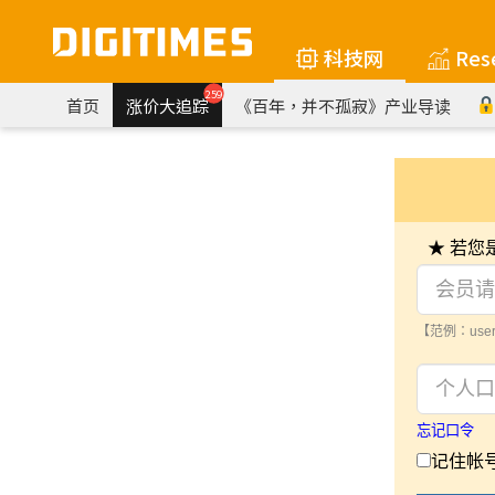
科技网
Res
259
首页
涨价大追踪
《百年，并不孤寂》产业导读
★ 若
【范例：user
忘记口令
记住帐