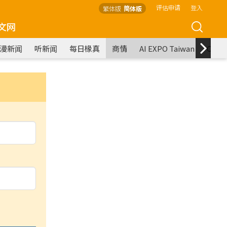
评估申请
登入
繁体版
简体版
文网
漫新闻
听新闻
每日椽真
商情
AI EXPO Taiwan
COM