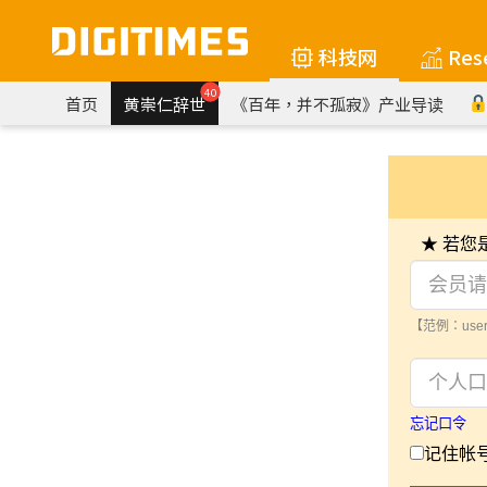
科技网
Res
40
首页
黄崇仁辞世
《百年，并不孤寂》产业导读
★ 若
【范例：user
忘记口令
记住帐