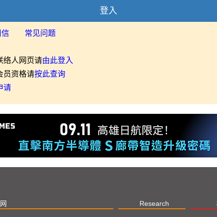
登入
用信
常见问题
联络人网页请
由此登入
会员资格请
按此查询
申请
网
Research