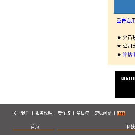
重寄启
★ 会员
★ 公司
★
评估
关于我们
服务说明
着作权
隐私权
常见问题
|
|
|
|
|
首页
科技