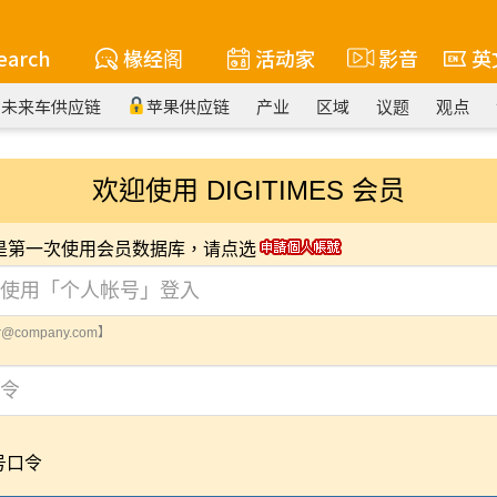
earch
椽经阁
活动家
影音
英
未来车供应链
苹果供应链
产业
区域
议题
观点
欢迎使用 DIGITIMES 会员
您是第一次使用会员数据库，请点选
@company.com】
号口令