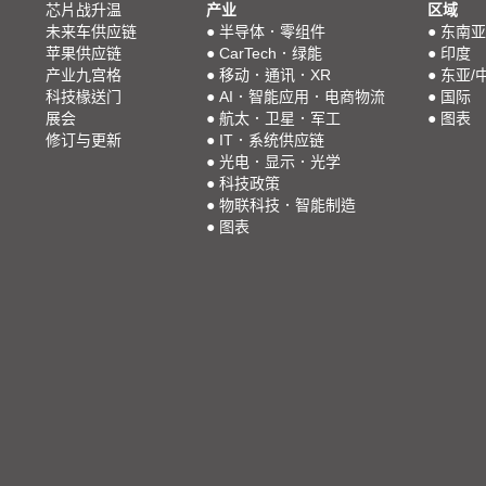
芯片战升温
产业
区域
未来车供应链
●
半导体．零组件
●
东南亚
苹果供应链
●
CarTech．绿能
●
印度
产业九宫格
●
移动．通讯．XR
●
东亚/
科技椽送门
●
AI．智能应用．电商物流
●
国际
展会
●
航太．卫星．军工
●
图表
修订与更新
●
IT．系统供应链
●
光电．显示．光学
●
科技政策
●
物联科技．智能制造
●
图表