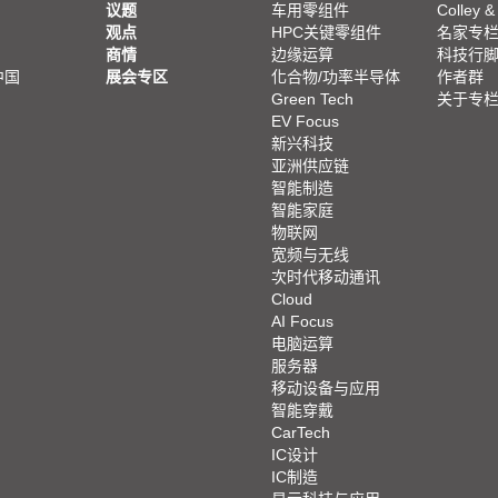
议题
车用零组件
Colley &
观点
HPC关键零组件
名家专
商情
边缘运算
科技行
中国
展会专区
化合物/功率半导体
作者群
Green Tech
关于专
EV Focus
新兴科技
亚洲供应链
智能制造
智能家庭
物联网
宽频与无线
次时代移动通讯
Cloud
AI Focus
电脑运算
服务器
移动设备与应用
智能穿戴
CarTech
IC设计
IC制造