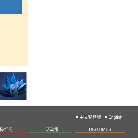
■
中文繁體版
■
English
椽经阁
活动家
DIGITIMES