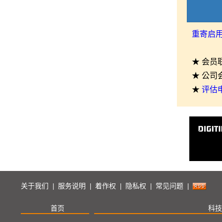
重寄启
★ 会员
★ 公司
★
评估
关于我们
服务说明
着作权
隐私权
常见问题
|
|
|
|
|
首页
科技