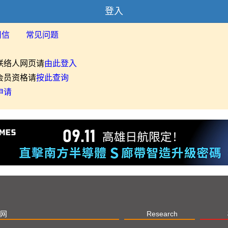
登入
用信
常见问题
联络人网页请
由此登入
会员资格请
按此查询
申请
网
Research