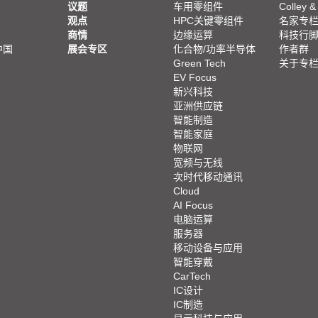
议题
车用零组件
Colley &
观点
HPC关键零组件
名家专
商情
边缘运算
科技行
中国
展会专区
化合物/功率半导体
作者群
Green Tech
关于专
EV Focus
新兴科技
亚洲供应链
智能制造
智能家庭
物联网
宽频与无线
次时代移动通讯
Cloud
AI Focus
电脑运算
服务器
移动设备与应用
智能穿戴
CarTech
IC设计
IC制造