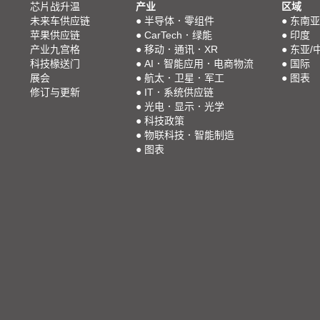
芯片战升温
产业
区域
未来车供应链
●
半导体．零组件
●
东南亚
苹果供应链
●
CarTech．绿能
●
印度
产业九宫格
●
移动．通讯．XR
●
东亚/
科技椽送门
●
AI．智能应用．电商物流
●
国际
展会
●
航太．卫星．军工
●
图表
修订与更新
●
IT．系统供应链
●
光电．显示．光学
●
科技政策
●
物联科技．智能制造
●
图表