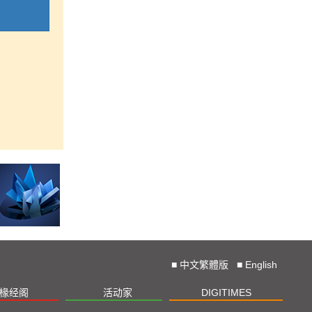
■
中文繁體版
■
English
椽经阁
活动家
DIGITIMES