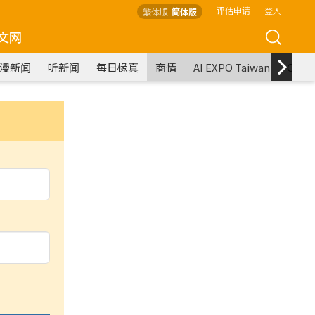
评估申请
登入
繁体版
简体版
文网
漫新闻
听新闻
每日椽真
商情
AI EXPO Taiwan
COM