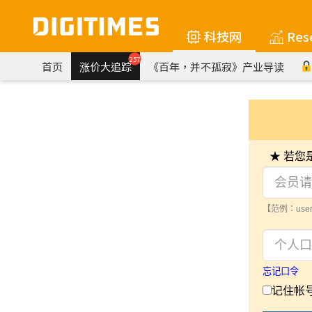
科技网
Res
257
首页
涨价大追踪
《百年，并不孤寂》产业导读
★ 若
【范例：user
忘记口令
记住帐