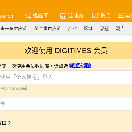
earch
椽经阁
活动家
影音
英
未来车供应链
苹果供应链
产业
区域
议题
观点
欢迎使用 DIGITIMES 会员
您是第一次使用会员数据库，请点选
@company.com】
号口令