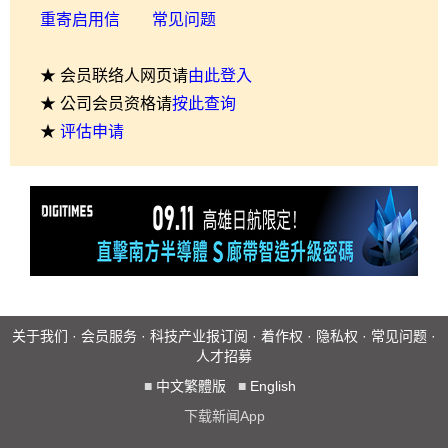
重寄启用信
常见问题
★ 会员联络人网页请
由此登入
★ 公司会员资格请
按此查询
★
评估申请
关于我们
·
会员服务
·
科技产业报订阅
·
着作权
·
隐私权
·
常见问题
·
人才招募
■
中文繁體版
■
English
下载新闻App