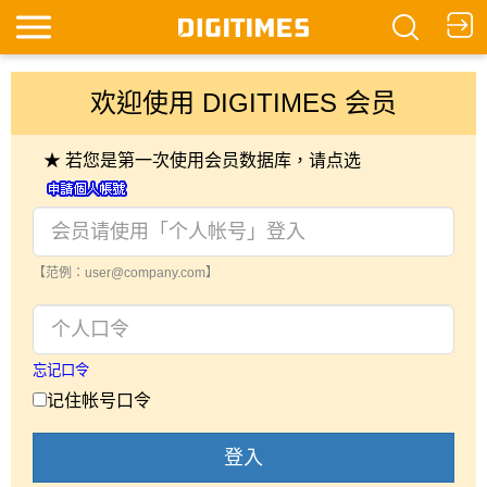
欢迎使用 DIGITIMES 会员
★ 若您是第一次使用会员数据库，请点选
【范例：user@company.com】
忘记口令
记住帐号口令
登入