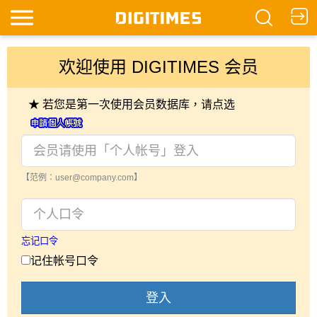
欢迎使用 DIGITIMES 会员
★ 若您是第一次使用会员数据库，请点选
【范例：user@company.com】
忘记口令
记住帐号口令
登入