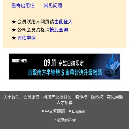
重寄启用信
常见问题
★ 会员联络人网页请
由此登入
★ 公司会员资格请
按此查询
★
评估申请
关于我们
·
会员服务
·
科技产业报订阅
·
着作权
·
隐私权
·
常见问题
·
人才招募
■
中文繁體版
■
English
下载新闻App