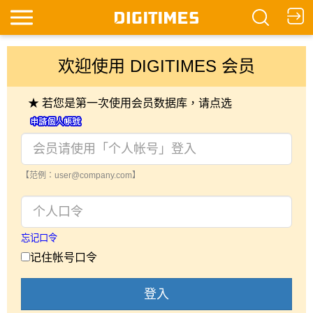
欢迎使用 DIGITIMES 会员
★ 若您是第一次使用会员数据库，请点选
【范例：user@company.com】
忘记口令
记住帐号口令
登入