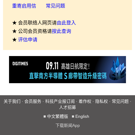
重寄启用信
常见问题
★ 会员联络人网页请
由此登入
★ 公司会员资格请
按此查询
★
评估申请
关于我们
·
会员服务
·
科技产业报订阅
·
着作权
·
隐私权
·
常见问题
·
人才招募
■
中文繁體版
■
English
下载新闻App