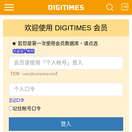
欢迎使用 DIGITIMES 会员
★ 若您是第一次使用会员数据库，请点选
【范例：user@company.com】
忘记口令
记住帐号口令
登入