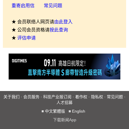
重寄启用信
常见问题
★ 会员联络人网页请
由此登入
★ 公司会员资格请
按此查询
★
评估申请
关于我们
·
会员服务
·
科技产业报订阅
·
着作权
·
隐私权
·
常见问题
·
人才招募
■
中文繁體版
■
English
下载新闻App