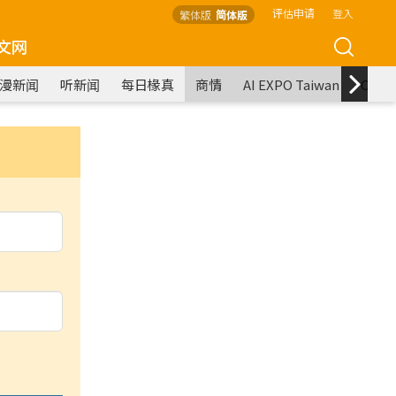
评估申请
登入
繁体版
简体版
文网
漫新闻
听新闻
每日椽真
商情
AI EXPO Taiwan
COM