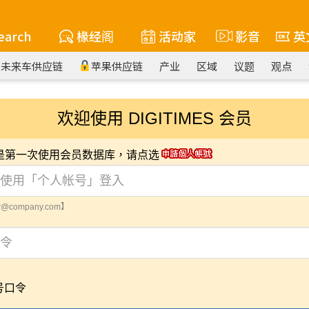
earch
椽经阁
活动家
影音
英
未来车供应链
苹果供应链
产业
区域
议题
观点
欢迎使用 DIGITIMES 会员
您是第一次使用会员数据库，请点选
@company.com】
号口令