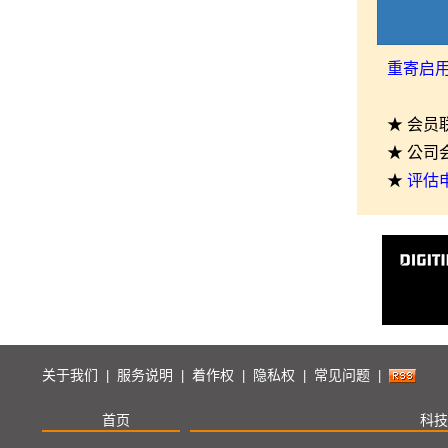
重寄启
★ 会员
★ 公司
★
评估
关于我们
服务说明
着作权
隐私权
常见问题
|
|
|
|
|
首页
科技