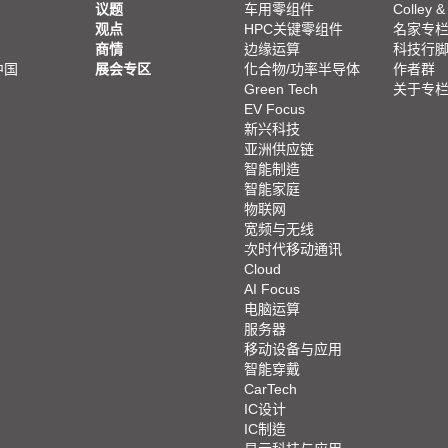
议题
车用零组件
Colley &
观点
HPC关键零组件
名家专
商情
边缘运算
科技行
中国
展会专区
化合物/功率半导体
作者群
Green Tech
关于专
EV Focus
新兴科技
亚洲供应链
智能制造
智能家庭
物联网
宽频与无线
次时代移动通讯
Cloud
AI Focus
电脑运算
服务器
移动设备与应用
智能穿戴
CarTech
IC设计
IC制造