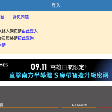
登入
用信
常见问题
联络人网页请
由此登入
会员资格请
按此查询
申请
网
Research