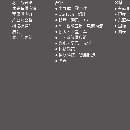
芯片战升温
产业
区域
未来车供应链
●
半导体．零组件
●
东南亚
苹果供应链
●
CarTech．绿能
●
印度
产业九宫格
●
移动．通讯．XR
●
东亚/
科技椽送门
●
AI．智能应用．电商物流
●
国际
展会
●
航太．卫星．军工
●
图表
修订与更新
●
IT．系统供应链
●
光电．显示．光学
●
科技政策
●
物联科技．智能制造
●
图表