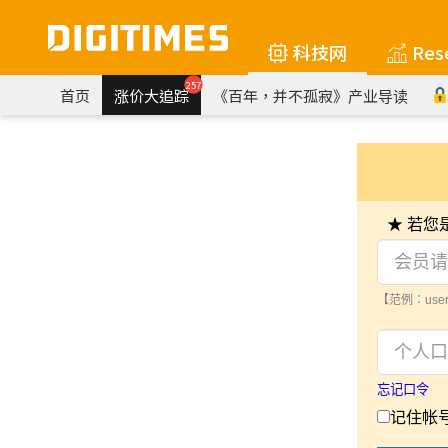
科技网
Res
257
首页
涨价大追踪
《百年，并不孤寂》产业导读
★ 若
【范例：user
忘记口令
记住帐