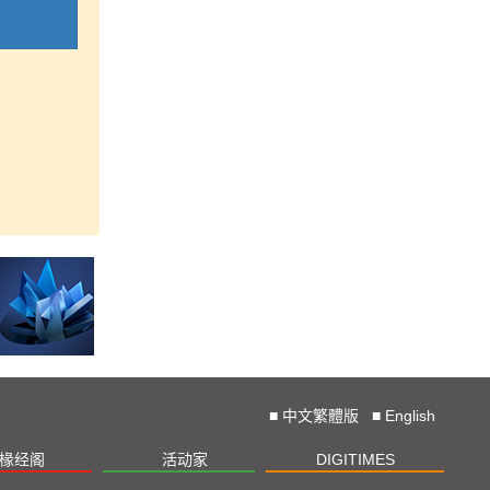
■
中文繁體版
■
English
椽经阁
活动家
DIGITIMES