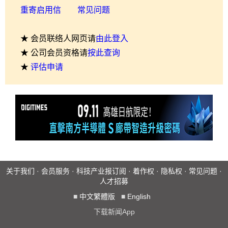
重寄启用信
常见问题
★ 会员联络人网页请
由此登入
★ 公司会员资格请
按此查询
★
评估申请
关于我们
·
会员服务
·
科技产业报订阅
·
着作权
·
隐私权
·
常见问题
·
人才招募
■
中文繁體版
■
English
下载新闻App