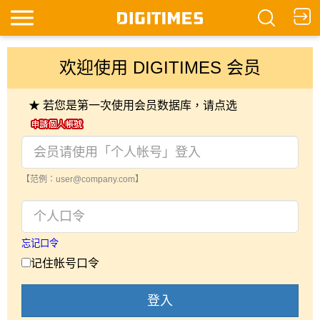
欢迎使用 DIGITIMES 会员
★ 若您是第一次使用会员数据库，请点选
【范例：user@company.com】
忘记口令
记住帐号口令
登入