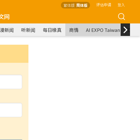
评估申请
登入
繁体版
简体版
文网
漫新闻
听新闻
每日椽真
商情
AI EXPO Taiwan
COM