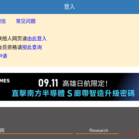
登入
用信
常见问题
联络人网页请
由此登入
会员资格请
按此查询
申请
网
Research