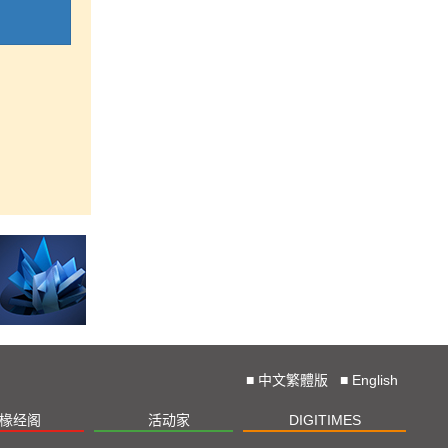
■
中文繁體版
■
English
椽经阁
活动家
DIGITIMES