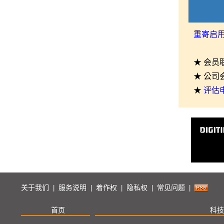
重寄启
★ 会员
★ 公司
★
评估
关于我们
服务说明
着作权
隐私权
常见问题
|
|
|
|
|
首页
科技