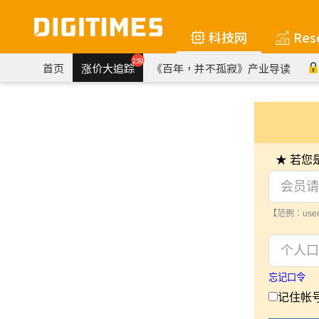
科技网
Res
259
首页
涨价大追踪
《百年，并不孤寂》产业导读
★ 若
【范例：user
忘记口令
记住帐