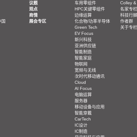
议题
车用零组件
Colley &
观点
HPC关键零组件
名家专
商情
边缘运算
科技行
中国
展会专区
化合物/功率半导体
作者群
Green Tech
关于专
EV Focus
新兴科技
亚洲供应链
智能制造
智能家庭
物联网
宽频与无线
次时代移动通讯
Cloud
AI Focus
电脑运算
服务器
移动设备与应用
智能穿戴
CarTech
IC设计
IC制造