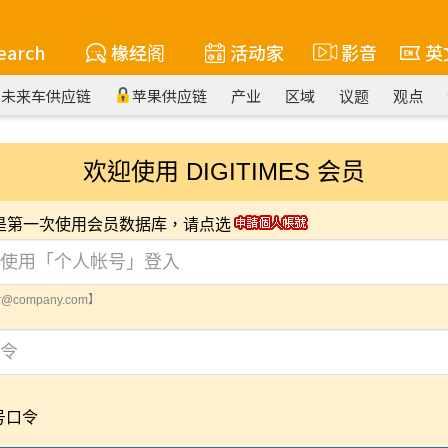
earch
椽经阁
活动家
影音
英
未来车供应链
苹果供应链
产业
区域
议题
观点
欢迎使用 DIGITIMES 会员
您是第一次使用会员数据库，请点选
@company.com】
号口令