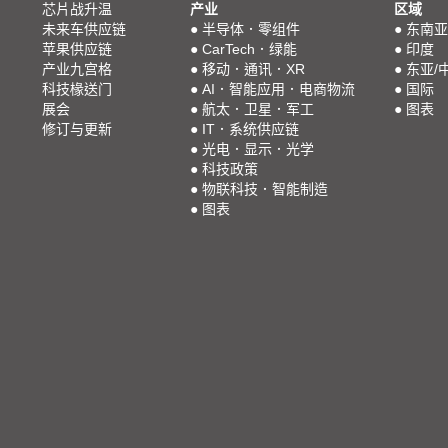
芯片战升温
产业
区域
未来车供应链
●
半导体．零组件
●
东南亚
苹果供应链
●
CarTech．绿能
●
印度
产业九宫格
●
移动．通讯．XR
●
东亚/
科技椽送门
●
AI．智能应用．电商物流
●
国际
展会
●
航太．卫星．军工
●
图表
修订与更新
●
IT．系统供应链
●
光电．显示．光学
●
科技政策
●
物联科技．智能制造
●
图表