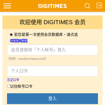
欢迎使用 DIGITIMES 会员
★ 若您是第一次使用会员数据库，请点选
【范例：user@company.com】
忘记口令
记住帐号口令
登入