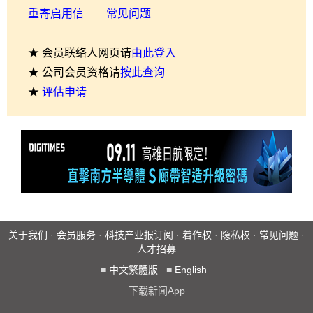
重寄启用信
常见问题
★ 会员联络人网页请
由此登入
★ 公司会员资格请
按此查询
★
评估申请
关于我们
·
会员服务
·
科技产业报订阅
·
着作权
·
隐私权
·
常见问题
·
人才招募
■
中文繁體版
■
English
下载新闻App