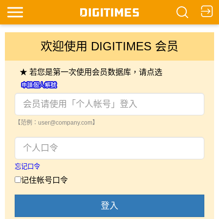
欢迎使用 DIGITIMES 会员
★ 若您是第一次使用会员数据库，请点选
【范例：user@company.com】
忘记口令
记住帐号口令
登入