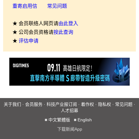
重寄启用信
常见问题
★ 会员联络人网页请
由此登入
★ 公司会员资格请
按此查询
★
评估申请
关于我们
·
会员服务
·
科技产业报订阅
·
着作权
·
隐私权
·
常见问题
·
人才招募
■
中文繁體版
■
English
下载新闻App