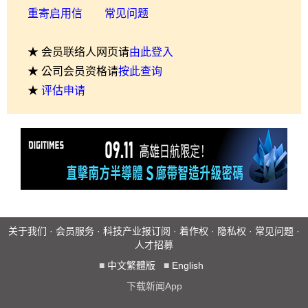
重寄启用信
常见问题
★ 会员联络人网页请
由此登入
★ 公司会员资格请
按此查询
★
评估申请
关于我们
·
会员服务
·
科技产业报订阅
·
着作权
·
隐私权
·
常见问题
·
人才招募
■
中文繁體版
■
English
下载新闻App