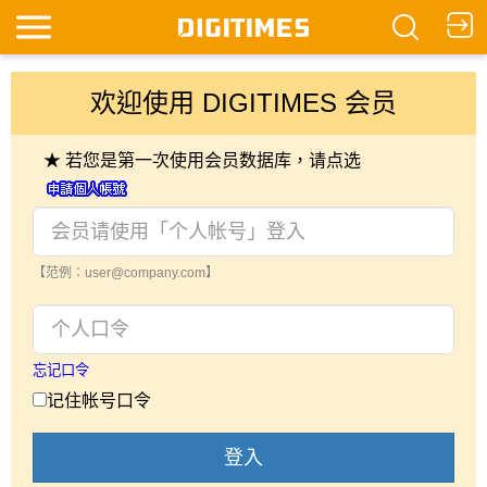
欢迎使用 DIGITIMES 会员
★ 若您是第一次使用会员数据库，请点选
【范例：user@company.com】
忘记口令
记住帐号口令
登入