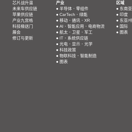
芯片战升温
产业
区域
未来车供应链
●
半导体．零组件
●
东南亚
苹果供应链
●
CarTech．绿能
●
印度
产业九宫格
●
移动．通讯．XR
●
东亚/
科技椽送门
●
AI．智能应用．电商物流
●
国际
展会
●
航太．卫星．军工
●
图表
修订与更新
●
IT．系统供应链
●
光电．显示．光学
●
科技政策
●
物联科技．智能制造
●
图表