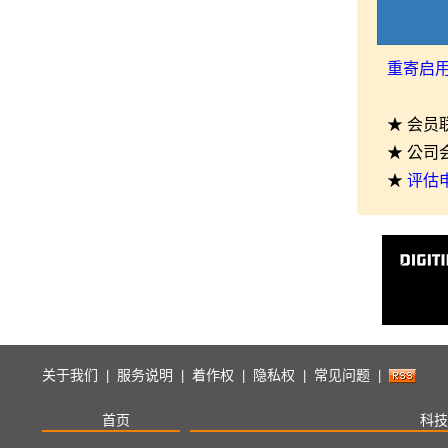
重寄启
★ 会员
★ 公司
★
评估
关于我们
服务说明
着作权
隐私权
常见问题
|
|
|
|
|
首页
科技