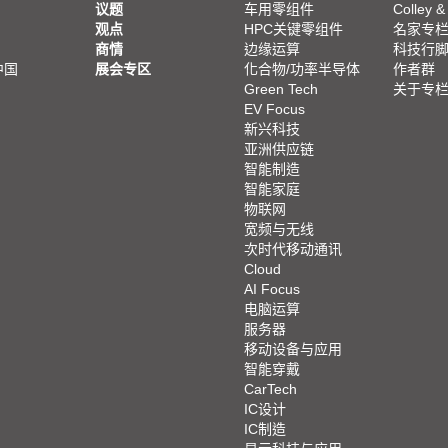
议题
车用零组件
Colley &
观点
HPC关键零组件
名家专
商情
边缘运算
科技行
中国
展会专区
化合物/功率半导体
作者群
Green Tech
关于专
EV Focus
新兴科技
亚洲供应链
智能制造
智能家庭
物联网
宽频与无线
次时代移动通讯
Cloud
AI Focus
电脑运算
服务器
移动设备与应用
智能穿戴
CarTech
IC设计
IC制造