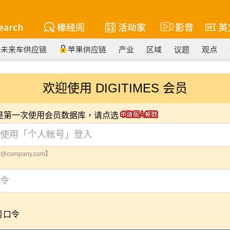
earch
椽经阁
活动家
影音
英
未来车供应链
苹果供应链
产业
区域
议题
观点
欢迎使用 DIGITIMES 会员
您是第一次使用会员数据库，请点选
@company.com】
号口令