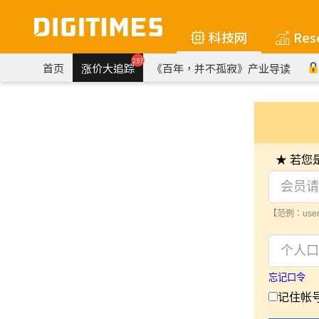
科技网
Res
257
首页
涨价大追踪
《百年，并不孤寂》产业导读
★ 若
【范例：user
忘记口令
记住帐