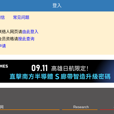
登入
用信
常见问题
联络人网页请
由此登入
会员资格请
按此查询
申请
网
Research