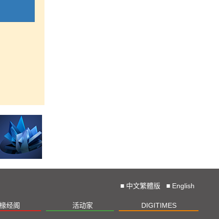
■
中文繁體版
■
English
椽经阁
活动家
DIGITIMES