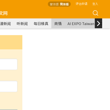
评估申请
登入
繁体版
简体版
文网
漫新闻
听新闻
每日椽真
商情
AI EXPO Taiwan
COM