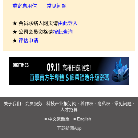
重寄启用信
常见问题
★ 会员联络人网页请
由此登入
★ 公司会员资格请
按此查询
★
评估申请
关于我们
·
会员服务
·
科技产业报订阅
·
着作权
·
隐私权
·
常见问题
·
人才招募
■
中文繁體版
■
English
下载新闻App