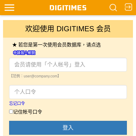
欢迎使用 DIGITIMES 会员
★ 若您是第一次使用会员数据库，请点选
【范例：user@company.com】
忘记口令
记住帐号口令
登入