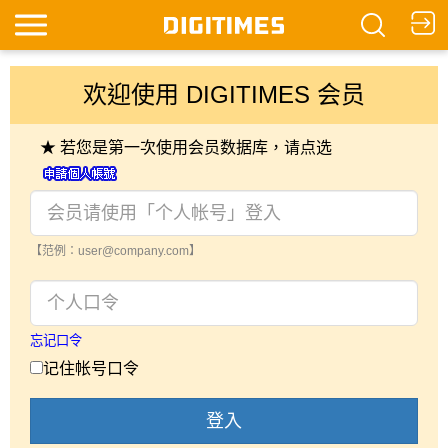
欢迎使用 DIGITIMES 会员
★ 若您是第一次使用会员数据库，请点选
【范例：user@company.com】
忘记口令
记住帐号口令
登入