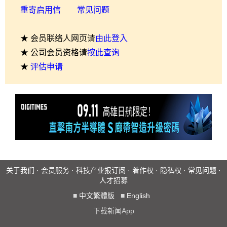
重寄启用信
常见问题
★ 会员联络人网页请
由此登入
★ 公司会员资格请
按此查询
★
评估申请
关于我们
·
会员服务
·
科技产业报订阅
·
着作权
·
隐私权
·
常见问题
·
人才招募
■
中文繁體版
■
English
下载新闻App