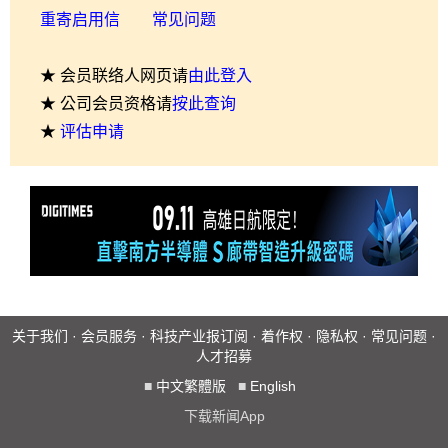
重寄启用信
常见问题
★ 会员联络人网页请
由此登入
★ 公司会员资格请
按此查询
★
评估申请
关于我们
·
会员服务
·
科技产业报订阅
·
着作权
·
隐私权
·
常见问题
·
人才招募
■
中文繁體版
■
English
下载新闻App