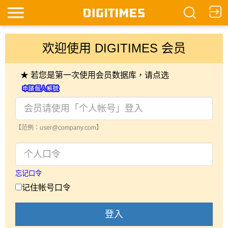
欢迎使用 DIGITIMES 会员
★ 若您是第一次使用会员数据库，请点选
【范例：user@company.com】
忘记口令
记住帐号口令
登入