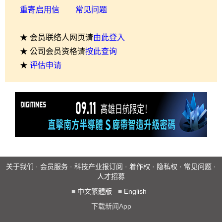
重寄启用信
常见问题
★ 会员联络人网页请
由此登入
★ 公司会员资格请
按此查询
★
评估申请
关于我们
·
会员服务
·
科技产业报订阅
·
着作权
·
隐私权
·
常见问题
·
人才招募
■
中文繁體版
■
English
下载新闻App