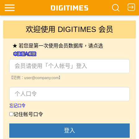
欢迎使用 DIGITIMES 会员
★ 若您是第一次使用会员数据库，请点选
【范例：user@company.com】
忘记口令
记住帐号口令
登入