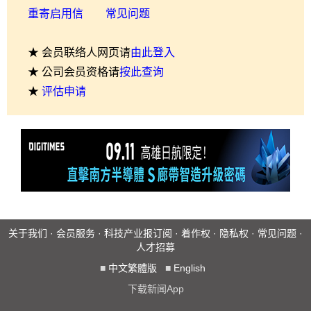
重寄启用信
常见问题
★ 会员联络人网页请
由此登入
★ 公司会员资格请
按此查询
★
评估申请
关于我们
·
会员服务
·
科技产业报订阅
·
着作权
·
隐私权
·
常见问题
·
人才招募
■
中文繁體版
■
English
下载新闻App