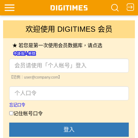
欢迎使用 DIGITIMES 会员
★ 若您是第一次使用会员数据库，请点选
【范例：user@company.com】
忘记口令
记住帐号口令
登入