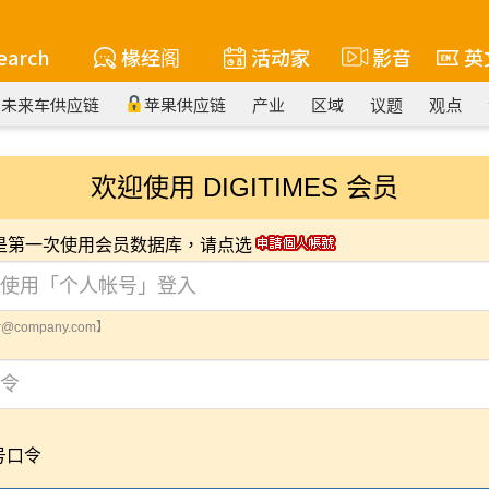
earch
椽经阁
活动家
影音
英
未来车供应链
苹果供应链
产业
区域
议题
观点
欢迎使用 DIGITIMES 会员
您是第一次使用会员数据库，请点选
@company.com】
号口令