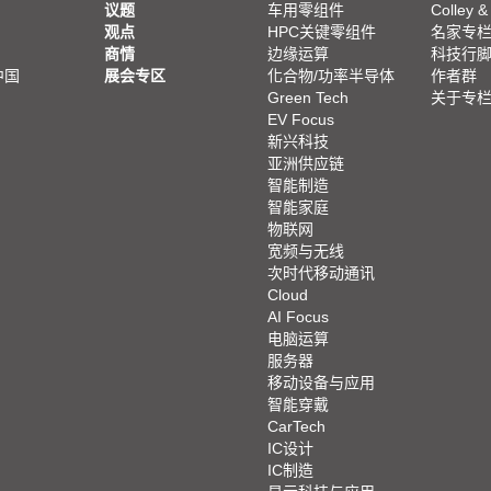
议题
车用零组件
Colley &
观点
HPC关键零组件
名家专
商情
边缘运算
科技行
中国
展会专区
化合物/功率半导体
作者群
Green Tech
关于专
EV Focus
新兴科技
亚洲供应链
智能制造
智能家庭
物联网
宽频与无线
次时代移动通讯
Cloud
AI Focus
电脑运算
服务器
移动设备与应用
智能穿戴
CarTech
IC设计
IC制造