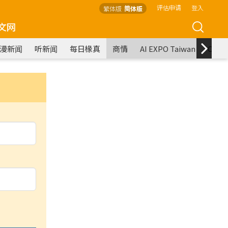
评估申请
登入
繁体版
简体版
文网
漫新闻
听新闻
每日椽真
商情
AI EXPO Taiwan
COM