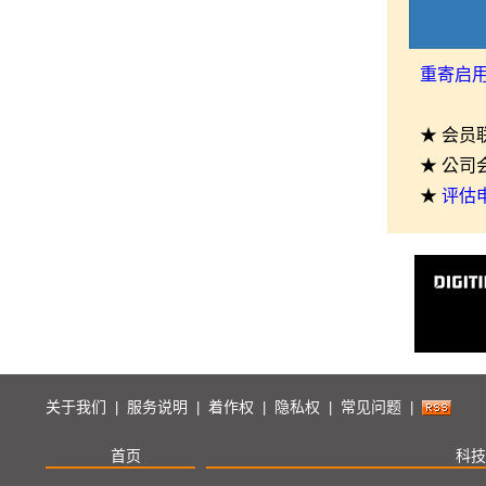
重寄启
★ 会员
★ 公司
★
评估
关于我们
服务说明
着作权
隐私权
常见问题
|
|
|
|
|
首页
科技