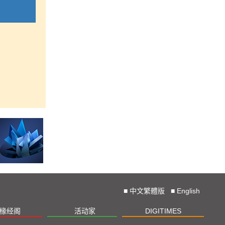
■
中文繁體版
■
English
椽经阁
活动家
DIGITIMES