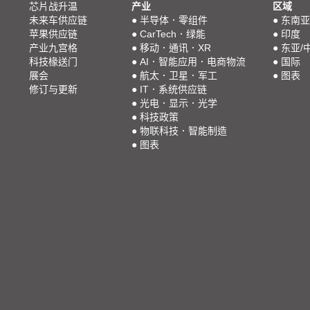
芯片战升温
产业
区域
未来车供应链
●
半导体．零组件
●
东南亚
苹果供应链
●
CarTech．绿能
●
印度
产业九宫格
●
移动．通讯．XR
●
东亚/
科技椽送门
●
AI．智能应用．电商物流
●
国际
展会
●
航太．卫星．军工
●
图表
修订与更新
●
IT．系统供应链
●
光电．显示．光学
●
科技政策
●
物联科技．智能制造
●
图表