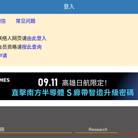
登入
用信
常见问题
联络人网页请
由此登入
会员资格请
按此查询
申请
网
Research