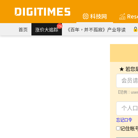
科技网
Res
259
首页
涨价大追踪
《百年，并不孤寂》产业导读
★ 若
【范例：user
忘记口令
记住帐