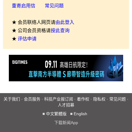
重寄启用信
常见问题
★ 会员联络人网页请
由此登入
★ 公司会员资格请
按此查询
★
评估申请
关于我们
·
会员服务
·
科技产业报订阅
·
着作权
·
隐私权
·
常见问题
·
人才招募
■
中文繁體版
■
English
下载新闻App