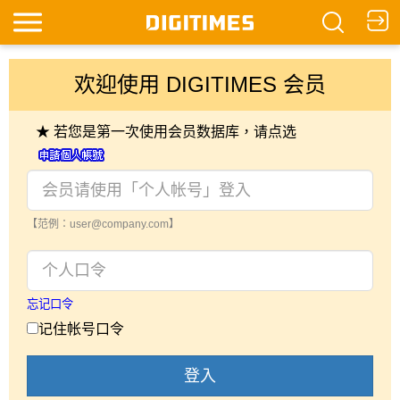
欢迎使用 DIGITIMES 会员
★ 若您是第一次使用会员数据库，请点选
【范例：user@company.com】
忘记口令
记住帐号口令
登入