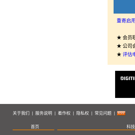
重寄启
★ 会员
★ 公司
★
评估
关于我们
服务说明
着作权
隐私权
常见问题
|
|
|
|
|
首页
科技