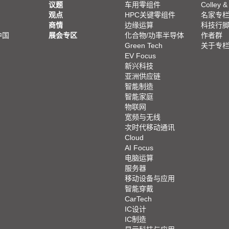
议题
车用零组件
Colley &
观点
HPC关键零组件
名家专
商情
边缘运算
科技行
中国
展会专区
化合物/功率半导体
作者群
Green Tech
关于专
EV Focus
新兴科技
亚洲供应链
智能制造
智能家庭
物联网
宽频与无线
次时代移动通讯
Cloud
AI Focus
电脑运算
服务器
移动设备与应用
智能穿戴
CarTech
IC设计
IC制造