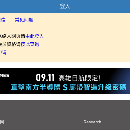
登入
用信
常见问题
联络人网页请
由此登入
会员资格请
按此查询
申请
网
Research