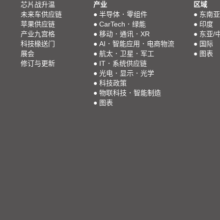
芯片战升温
产业
区域
未来车供应链
●
半导体．零组件
●
东南亚
苹果供应链
●
CarTech．绿能
●
印度
产业九宫格
●
移动．通讯．XR
●
东亚/
科技椽送门
●
AI．智能应用．电商物流
●
国际
展会
●
航太．卫星．军工
●
图表
修订与更新
●
IT．系统供应链
●
光电．显示．光学
●
科技政策
●
物联科技．智能制造
●
图表