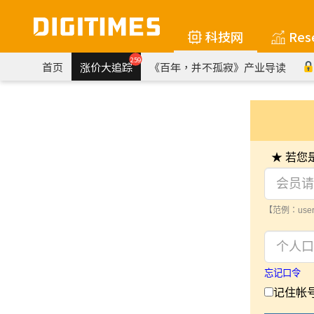
科技网
Res
259
首页
涨价大追踪
《百年，并不孤寂》产业导读
★ 若
【范例：user
忘记口令
记住帐