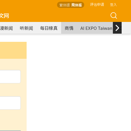
评估申请
登入
繁体版
简体版
文网
漫新闻
听新闻
每日椽真
商情
AI EXPO Taiwan
COM