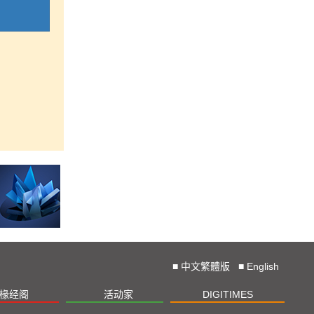
■
中文繁體版
■
English
椽经阁
活动家
DIGITIMES