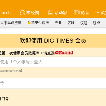
earch
椽经阁
活动家
影音
英
未来车供应链
苹果供应链
产业
区域
议题
观点
欢迎使用 DIGITIMES 会员
您是第一次使用会员数据库，请点选
@company.com】
号口令