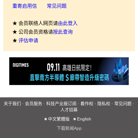
重寄启用信
常见问题
★ 会员联络人网页请
由此登入
★ 公司会员资格请
按此查询
★
评估申请
关于我们
·
会员服务
·
科技产业报订阅
·
着作权
·
隐私权
·
常见问题
·
人才招募
■
中文繁體版
■
English
下载新闻App