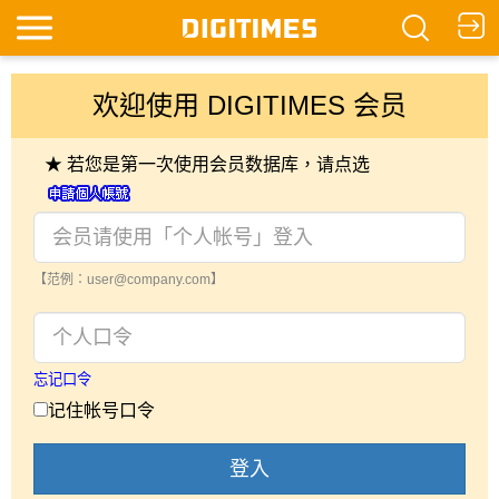
欢迎使用 DIGITIMES 会员
★ 若您是第一次使用会员数据库，请点选
【范例：user@company.com】
忘记口令
记住帐号口令
登入