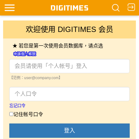
欢迎使用 DIGITIMES 会员
★ 若您是第一次使用会员数据库，请点选
【范例：user@company.com】
忘记口令
记住帐号口令
登入