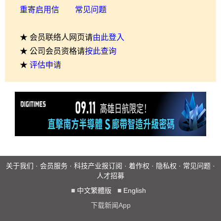
重寄启用信
常见问题
★ 会员联络人网页请
由此登入
★ 公司会员资格请
按此查询
★
评估申请
关于我们
·
会员服务
·
科技产业报订阅
·
着作权
·
隐私权
·
常见问题
·
人才招募
■
中文繁體版
■
English
下载新闻App