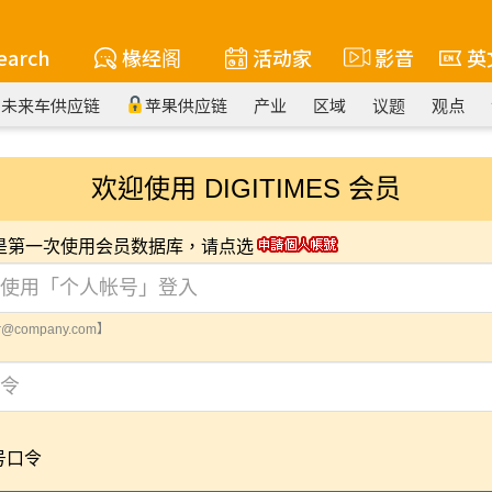
earch
椽经阁
活动家
影音
英
未来车供应链
苹果供应链
产业
区域
议题
观点
欢迎使用 DIGITIMES 会员
您是第一次使用会员数据库，请点选
@company.com】
号口令