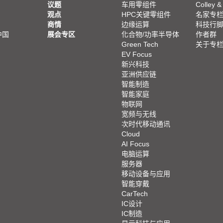
议题
车用零组件
Colley &
观点
HPC关键零组件
名家专
商情
边缘运算
科技行
中国
展会专区
化合物/功率半导体
作者群
Green Tech
关于专
EV Focus
新兴科技
亚洲供应链
智能制造
智能家庭
物联网
宽频与无线
次时代移动通讯
Cloud
AI Focus
电脑运算
服务器
移动设备与应用
智能穿戴
CarTech
IC设计
IC制造