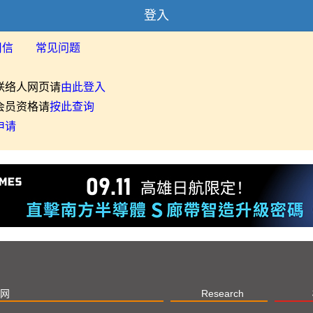
登入
用信
常见问题
联络人网页请
由此登入
会员资格请
按此查询
申请
网
Research