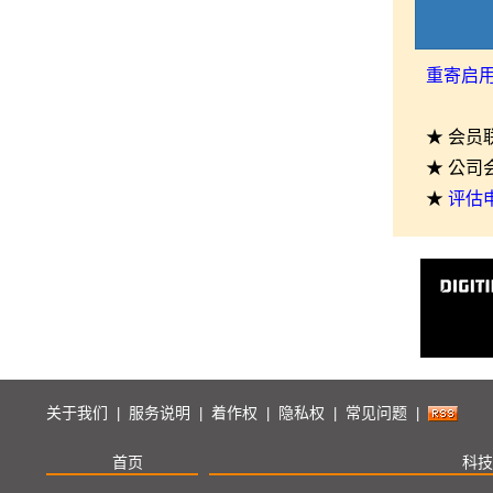
重寄启
★ 会员
★ 公司
★
评估
关于我们
服务说明
着作权
隐私权
常见问题
|
|
|
|
|
首页
科技