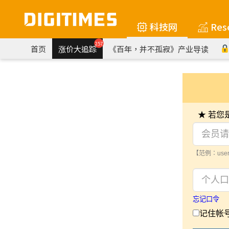
科技网
Res
257
首页
涨价大追踪
《百年，并不孤寂》产业导读
★ 若
【范例：user
忘记口令
记住帐