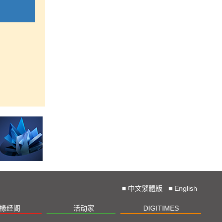
■
中文繁體版
■
English
椽经阁
活动家
DIGITIMES