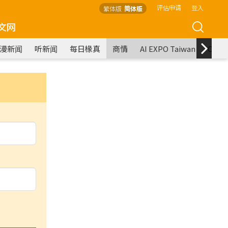
评估申请
登入
繁体版
简体版
文网
漫新闻
听新闻
每日椽真
商情
AI EXPO Taiwan
COM