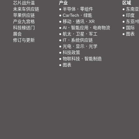
芯片战升温
产业
区域
未来车供应链
●
半导体．零组件
●
东南亚
苹果供应链
●
CarTech．绿能
●
印度
产业九宫格
●
移动．通讯．XR
●
东亚/
科技椽送门
●
AI．智能应用．电商物流
●
国际
展会
●
航太．卫星．军工
●
图表
修订与更新
●
IT．系统供应链
●
光电．显示．光学
●
科技政策
●
物联科技．智能制造
●
图表