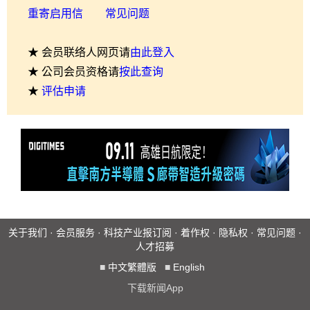
重寄启用信
常见问题
★ 会员联络人网页请
由此登入
★ 公司会员资格请
按此查询
★
评估申请
关于我们
·
会员服务
·
科技产业报订阅
·
着作权
·
隐私权
·
常见问题
·
人才招募
■
中文繁體版
■
English
下载新闻App