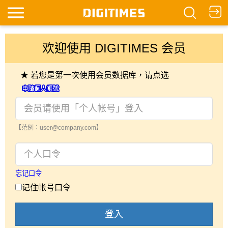
欢迎使用 DIGITIMES 会员
★ 若您是第一次使用会员数据库，请点选
【范例：user@company.com】
忘记口令
记住帐号口令
登入