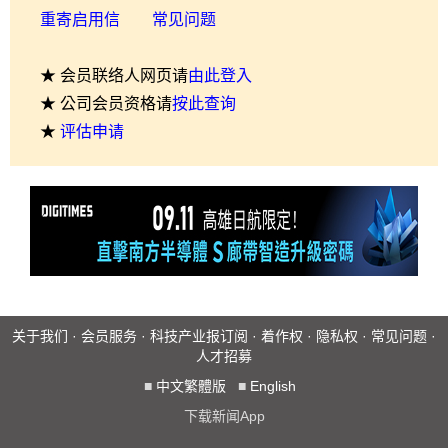
重寄启用信
常见问题
★ 会员联络人网页请
由此登入
★ 公司会员资格请
按此查询
★
评估申请
关于我们
·
会员服务
·
科技产业报订阅
·
着作权
·
隐私权
·
常见问题
·
人才招募
■
中文繁體版
■
English
下载新闻App