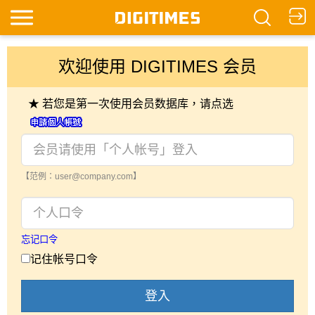
欢迎使用 DIGITIMES 会员
★ 若您是第一次使用会员数据库，请点选
【范例：user@company.com】
忘记口令
记住帐号口令
登入