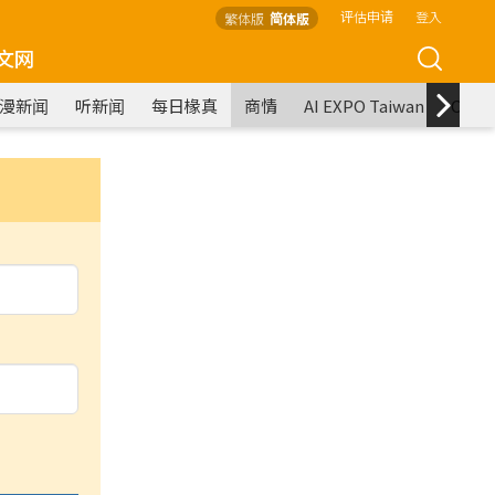
评估申请
登入
繁体版
简体版
文网
漫新闻
听新闻
每日椽真
商情
AI EXPO Taiwan
COM