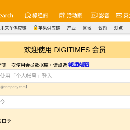
earch
椽经阁
活动家
影音
英
未来车供应链
苹果供应链
产业
区域
议题
观点
欢迎使用 DIGITIMES 会员
您是第一次使用会员数据库，请点选
@company.com】
号口令