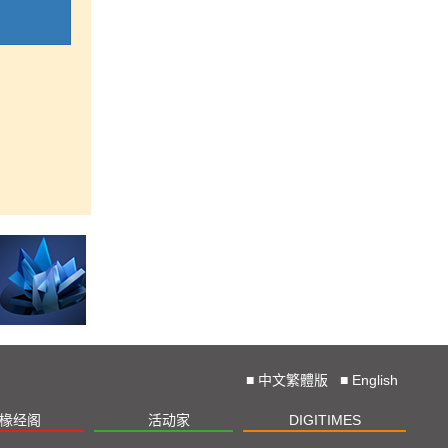
■
中文繁體版
■
English
椽经阁
活动家
DIGITIMES