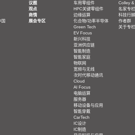
议题
车用零组件
Colley &
观点
HPC关键零组件
名家专
商情
边缘运算
科技行
中国
展会专区
化合物/功率半导体
作者群
Green Tech
关于专
EV Focus
新兴科技
亚洲供应链
智能制造
智能家庭
物联网
宽频与无线
次时代移动通讯
Cloud
AI Focus
电脑运算
服务器
移动设备与应用
智能穿戴
CarTech
IC设计
IC制造