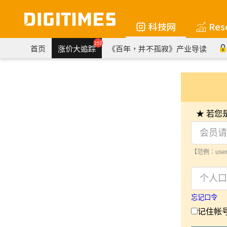
科技网
Res
257
首页
涨价大追踪
《百年，并不孤寂》产业导读
★ 若
【范例：user
忘记口令
记住帐