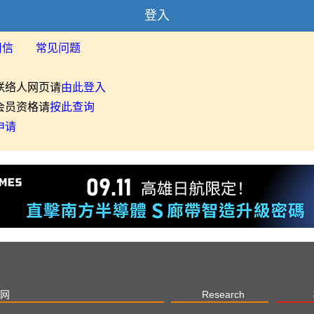
登入
用信
常见问题
联络人网页请
由此登入
会员资格请
按此查询
申请
网
Research