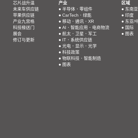
芯片战升温
产业
区域
未来车供应链
●
半导体．零组件
●
东南亚
苹果供应链
●
CarTech．绿能
●
印度
产业九宫格
●
移动．通讯．XR
●
东亚/
科技椽送门
●
AI．智能应用．电商物流
●
国际
展会
●
航太．卫星．军工
●
图表
修订与更新
●
IT．系统供应链
●
光电．显示．光学
●
科技政策
●
物联科技．智能制造
●
图表