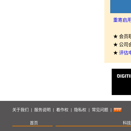
重寄启
★ 会员
★ 公司
★
评估
关于我们
服务说明
着作权
隐私权
常见问题
|
|
|
|
|
首页
科技