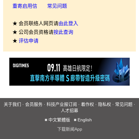
重寄启用信
常见问题
★ 会员联络人网页请
由此登入
★ 公司会员资格请
按此查询
★
评估申请
关于我们
·
会员服务
·
科技产业报订阅
·
着作权
·
隐私权
·
常见问题
·
人才招募
■
中文繁體版
■
English
下载新闻App