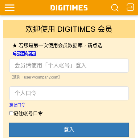
欢迎使用 DIGITIMES 会员
★ 若您是第一次使用会员数据库，请点选
【范例：user@company.com】
忘记口令
记住帐号口令
登入