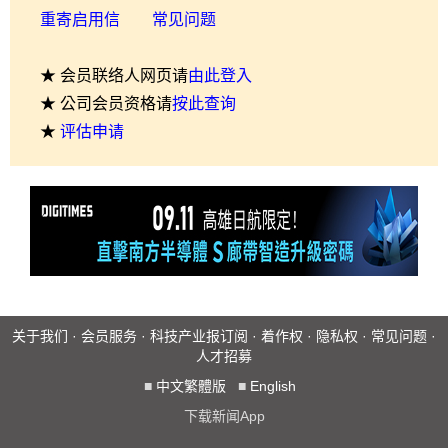
重寄启用信
常见问题
★ 会员联络人网页请
由此登入
★ 公司会员资格请
按此查询
★
评估申请
关于我们
·
会员服务
·
科技产业报订阅
·
着作权
·
隐私权
·
常见问题
·
人才招募
■
中文繁體版
■
English
下载新闻App