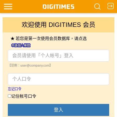
欢迎使用 DIGITIMES 会员
★ 若您是第一次使用会员数据库，请点选
【范例：user@company.com】
忘记口令
记住帐号口令
登入