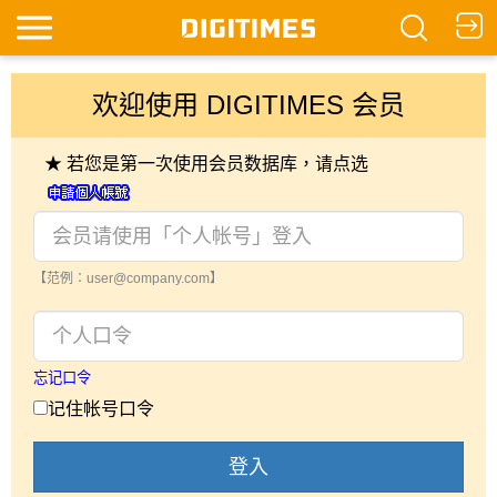
欢迎使用 DIGITIMES 会员
★ 若您是第一次使用会员数据库，请点选
【范例：user@company.com】
忘记口令
记住帐号口令
登入