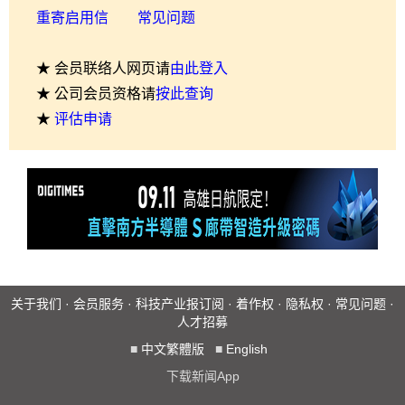
重寄启用信
常见问题
★ 会员联络人网页请
由此登入
★ 公司会员资格请
按此查询
★
评估申请
关于我们
·
会员服务
·
科技产业报订阅
·
着作权
·
隐私权
·
常见问题
·
人才招募
■
中文繁體版
■
English
下载新闻App