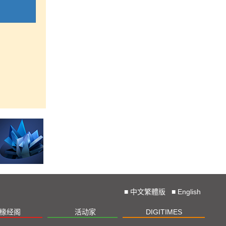
■
中文繁體版
■
English
椽经阁
活动家
DIGITIMES