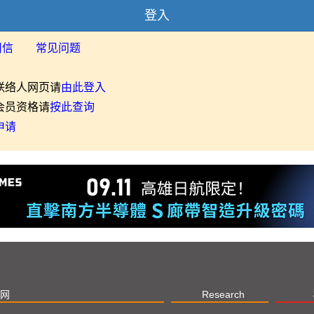
登入
用信
常见问题
联络人网页请
由此登入
会员资格请
按此查询
申请
网
Research