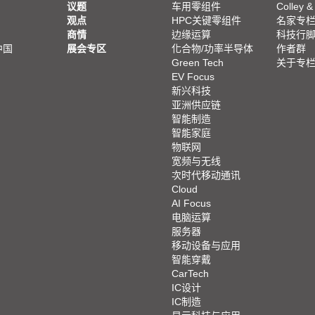
议题
车用零组件
Colley &
观点
HPC关键零组件
名家专
商情
边缘运算
科技行
中国
展会专区
化合物/功率半导体
作者群
Green Tech
关于专
EV Focus
新兴科技
亚洲供应链
智能制造
智能家庭
物联网
宽频与无线
次时代移动通讯
Cloud
AI Focus
电脑运算
服务器
移动设备与应用
智能穿戴
CarTech
IC设计
IC制造