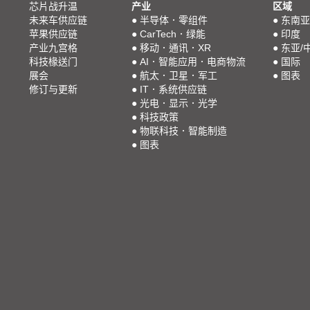
芯片战升温
产业
区域
未来车供应链
●
半导体．零组件
●
东南亚
苹果供应链
●
CarTech．绿能
●
印度
产业九宫格
●
移动．通讯．XR
●
东亚/
科技椽送门
●
AI．智能应用．电商物流
●
国际
展会
●
航太．卫星．军工
●
图表
修订与更新
●
IT．系统供应链
●
光电．显示．光学
●
科技政策
●
物联科技．智能制造
●
图表