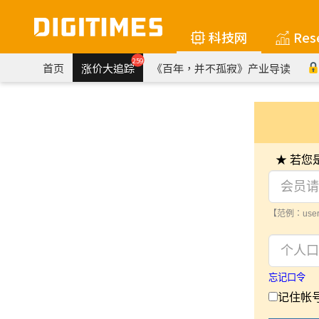
科技网
Res
259
首页
涨价大追踪
《百年，并不孤寂》产业导读
★ 若
【范例：user
忘记口令
记住帐