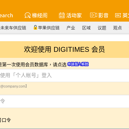
earch
椽经阁
活动家
影音
英
未来车供应链
苹果供应链
产业
区域
议题
观点
欢迎使用 DIGITIMES 会员
您是第一次使用会员数据库，请点选
@company.com】
号口令