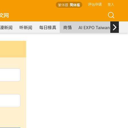
评估申请
登入
繁体版
简体版
文网
漫新闻
听新闻
每日椽真
商情
AI EXPO Taiwan
COM