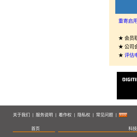
重寄启
★ 会员
★ 公司
★
评估
关于我们
服务说明
着作权
隐私权
常见问题
|
|
|
|
|
首页
科技