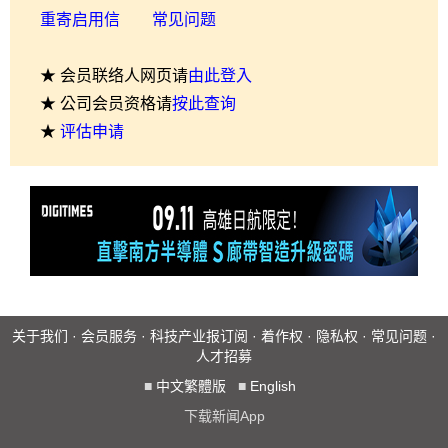
重寄启用信
常见问题
★ 会员联络人网页请
由此登入
★ 公司会员资格请
按此查询
★
评估申请
关于我们
·
会员服务
·
科技产业报订阅
·
着作权
·
隐私权
·
常见问题
·
人才招募
■
中文繁體版
■
English
下载新闻App