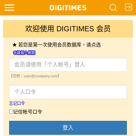
欢迎使用 DIGITIMES 会员
★ 若您是第一次使用会员数据库，请点选
【范例：user@company.com】
忘记口令
记住帐号口令
登入