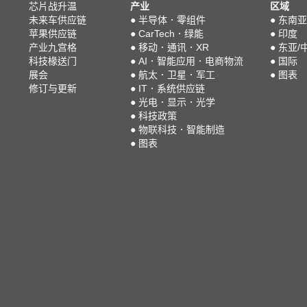
芯片战升温
产业
区域
未来车供应链
●
半导体．零组件
●
东南亚
苹果供应链
●
CarTech．绿能
●
印度
产业九宫格
●
移动．通讯．XR
●
东亚/
科技椽送门
●
AI．智能应用．电商物流
●
国际
展会
●
航太．卫星．军工
●
图表
修订与更新
●
IT．系统供应链
●
光电．显示．光学
●
科技政策
●
物联科技．智能制造
●
图表