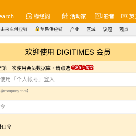
earch
椽经阁
活动家
影音
英
未来车供应链
苹果供应链
产业
区域
议题
观点
欢迎使用 DIGITIMES 会员
您是第一次使用会员数据库，请点选
@company.com】
号口令