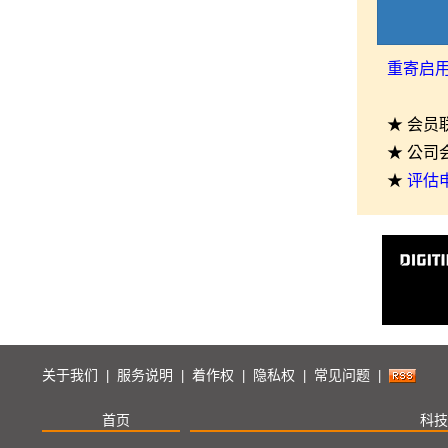
重寄启
★ 会员
★ 公司
★
评估
关于我们
服务说明
着作权
隐私权
常见问题
|
|
|
|
|
首页
科技