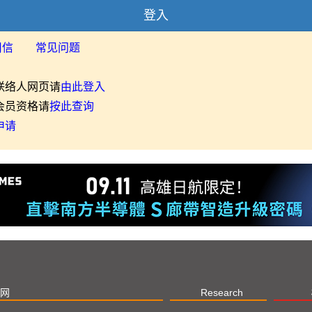
登入
用信
常见问题
联络人网页请
由此登入
会员资格请
按此查询
申请
网
Research