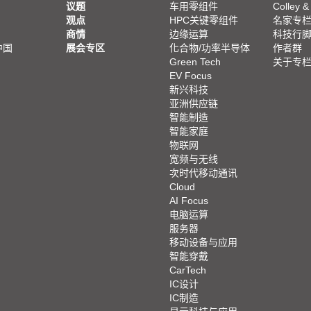
议题
车用零组件
Colley &
观点
HPC关键零组件
名家专
商情
边缘运算
科技行
中国
展会专区
化合物/功率半导体
作者群
Green Tech
关于专
EV Focus
新兴科技
亚洲供应链
智能制造
智能家庭
物联网
宽频与无线
次时代移动通讯
Cloud
AI Focus
电脑运算
服务器
移动设备与应用
智能穿戴
CarTech
IC设计
IC制造