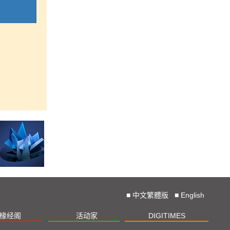
■
中文繁體版
■
English
椽经阁
活动家
DIGITIMES