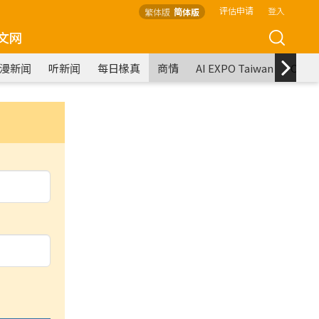
评估申请
登入
繁体版
简体版
文网
漫新闻
听新闻
每日椽真
商情
AI EXPO Taiwan
COM