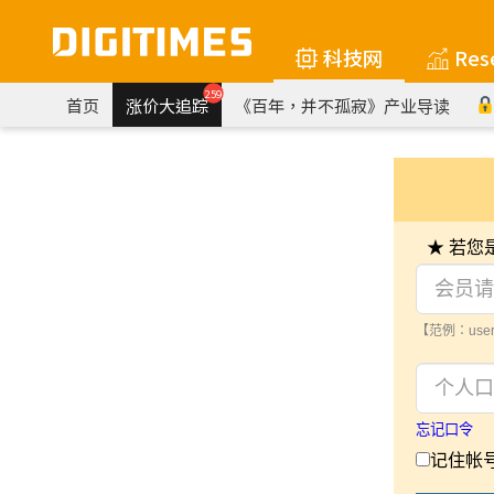
科技网
Res
259
首页
涨价大追踪
《百年，并不孤寂》产业导读
★ 若
【范例：user
忘记口令
记住帐