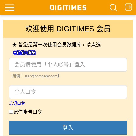
欢迎使用 DIGITIMES 会员
★ 若您是第一次使用会员数据库，请点选
【范例：user@company.com】
忘记口令
记住帐号口令
登入