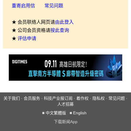
重寄启用信
常见问题
★ 会员联络人网页请
由此登入
★ 公司会员资格请
按此查询
★
评估申请
关于我们
·
会员服务
·
科技产业报订阅
·
着作权
·
隐私权
·
常见问题
·
人才招募
■
中文繁體版
■
English
下载新闻App