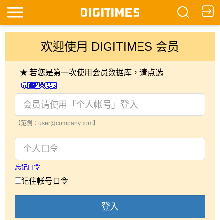
欢迎使用 DIGITIMES 会员
★ 若您是第一次使用会员数据库，请点选
【范例：user@company.com】
忘记口令
记住帐号口令
登入